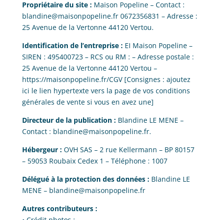
Propriétaire du site :
Maison Popeline
– Contact :
blandine@maisonpopeline.fr
0672356831
– Adresse :
25 Avenue de la Vertonne 44120 Vertou
.
Identification de l’entreprise :
EI
Maison Popeline
–
SIREN :
495400723
– RCS ou RM :
– Adresse postale :
25 Avenue de la Vertonne 44120 Vertou
–
https://maisonpopeline.fr/CGV
[Consignes : ajoutez
ici le lien hypertexte vers la page de vos conditions
générales de vente si vous en avez une]
Directeur de la publication :
Blandine LE MENE
–
Contact :
blandine@maisonpopeline.fr
.
Hébergeur :
OVH SAS – 2 rue Kellermann – BP 80157
– 59053 Roubaix Cedex 1 – Téléphone : 1007
Délégué à la protection des données :
Blandine LE
MENE
–
blandine@maisonpopeline.fr
Autres contributeurs :
•
Crédit photos :